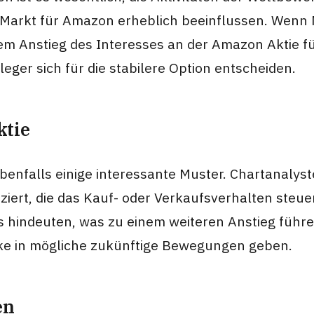
Markt für Amazon erheblich beeinflussen. Wenn 
em Anstieg des Interesses an der Amazon Aktie f
eger sich für die stabilere Option entscheiden.
ktie
ebenfalls einige interessante Muster. Chartanaly
ziert, die das Kauf- oder Verkaufsverhalten steu
hindeuten, was zu einem weiteren Anstieg führen 
icke in mögliche zukünftige Bewegungen geben.
en