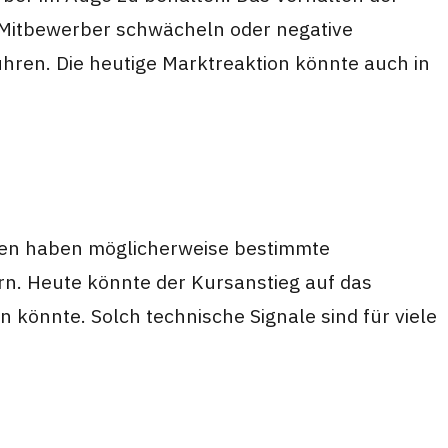
Mitbewerber schwächeln oder negative
ühren. Die heutige Marktreaktion könnte auch in
sten haben möglicherweise bestimmte
ern. Heute könnte der Kursanstieg auf das
könnte. Solch technische Signale sind für viele