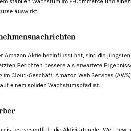
nem stabilen Wachstum im E-Commerce und einem 
kurse auswirkt.
ernehmensnachrichten
er Amazon Aktie beeinflusst hat, sind die jüngste
zten Berichten bessere als erwartete Ergebnisse
g im Cloud-Geschäft, Amazon Web Services (AWS),
auf einem soliden Wachstumspfad ist.
erber
 ist es wesentlich, die Aktivitäten der Wettbewe