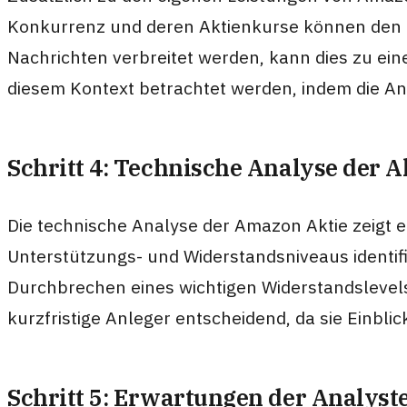
Konkurrenz und deren Aktienkurse können den 
Nachrichten verbreitet werden, kann dies zu ein
diesem Kontext betrachtet werden, indem die Anl
Schritt 4: Technische Analyse der A
Die technische Analyse der Amazon Aktie zeigt 
Unterstützungs- und Widerstandsniveaus identifi
Durchbrechen eines wichtigen Widerstandslevels 
kurzfristige Anleger entscheidend, da sie Einbl
Schritt 5: Erwartungen der Analyst