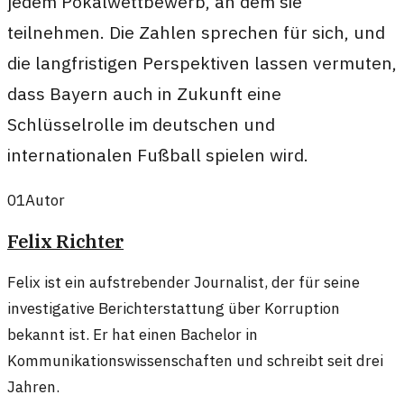
jedem Pokalwettbewerb, an dem sie
teilnehmen. Die Zahlen sprechen für sich, und
die langfristigen Perspektiven lassen vermuten,
dass Bayern auch in Zukunft eine
Schlüsselrolle im deutschen und
internationalen Fußball spielen wird.
01
Autor
Felix Richter
Felix ist ein aufstrebender Journalist, der für seine
investigative Berichterstattung über Korruption
bekannt ist. Er hat einen Bachelor in
Kommunikationswissenschaften und schreibt seit drei
Jahren.