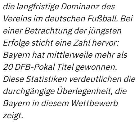
die langfristige Dominanz des
Vereins im deutschen Fußball. Bei
einer Betrachtung der jüngsten
Erfolge sticht eine Zahl hervor:
Bayern hat mittlerweile mehr als
20 DFB-Pokal Titel gewonnen.
Diese Statistiken verdeutlichen die
durchgängige Überlegenheit, die
Bayern in diesem Wettbewerb
zeigt.