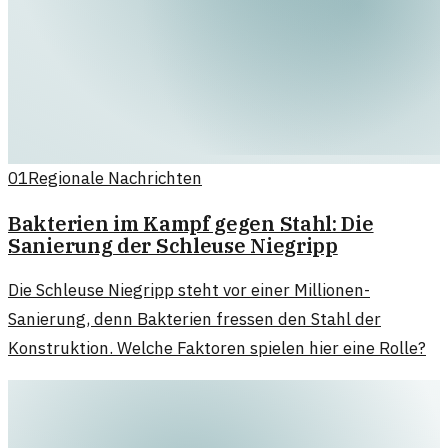
01
Regionale Nachrichten
Bakterien im Kampf gegen Stahl: Die
Sanierung der Schleuse Niegripp
Die Schleuse Niegripp steht vor einer Millionen-
Sanierung, denn Bakterien fressen den Stahl der
Konstruktion. Welche Faktoren spielen hier eine Rolle?