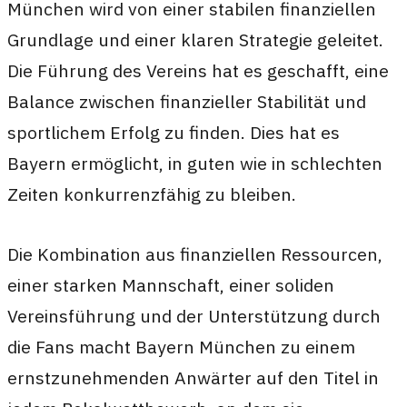
München wird von einer stabilen finanziellen
Grundlage und einer klaren Strategie geleitet.
Die Führung des Vereins hat es geschafft, eine
Balance zwischen finanzieller Stabilität und
sportlichem Erfolg zu finden. Dies hat es
Bayern ermöglicht, in guten wie in schlechten
Zeiten konkurrenzfähig zu bleiben.
Die Kombination aus finanziellen Ressourcen,
einer starken Mannschaft, einer soliden
Vereinsführung und der Unterstützung durch
die Fans macht Bayern München zu einem
ernstzunehmenden Anwärter auf den Titel in