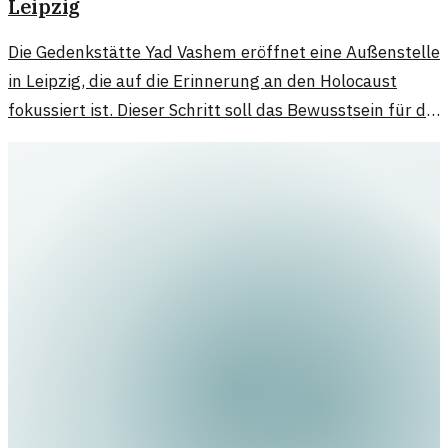
Leipzig
Die Gedenkstätte Yad Vashem eröffnet eine Außenstelle
in Leipzig, die auf die Erinnerung an den Holocaust
fokussiert ist. Dieser Schritt soll das Bewusstsein für die
Geschichte und die Lehren der Vergangenheit stärken.