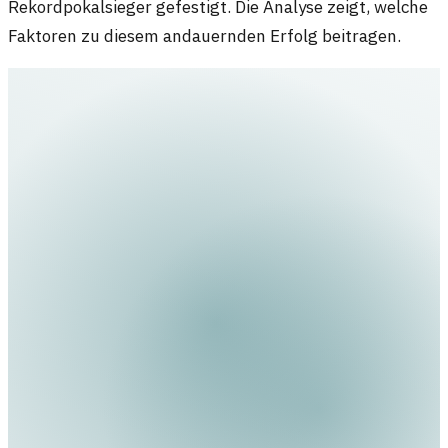
Rekordpokalsieger gefestigt. Die Analyse zeigt, welche
Faktoren zu diesem andauernden Erfolg beitragen.