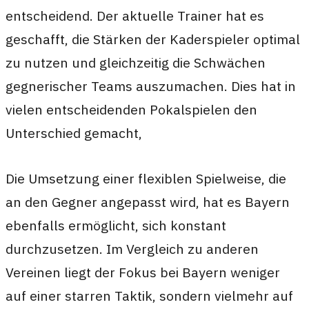
entscheidend. Der aktuelle Trainer hat es
geschafft, die Stärken der Kaderspieler optimal
zu nutzen und gleichzeitig die Schwächen
gegnerischer Teams auszumachen. Dies hat in
vielen entscheidenden Pokalspielen den
Unterschied gemacht,
Die Umsetzung einer flexiblen Spielweise, die
an den Gegner angepasst wird, hat es Bayern
ebenfalls ermöglicht, sich konstant
durchzusetzen. Im Vergleich zu anderen
Vereinen liegt der Fokus bei Bayern weniger
auf einer starren Taktik, sondern vielmehr auf