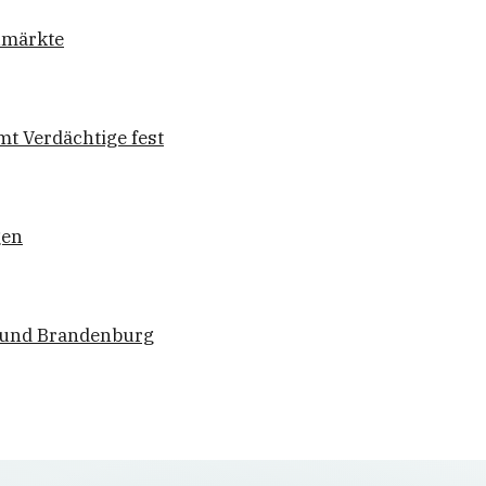
umärkte
mt Verdächtige fest
gen
n und Brandenburg